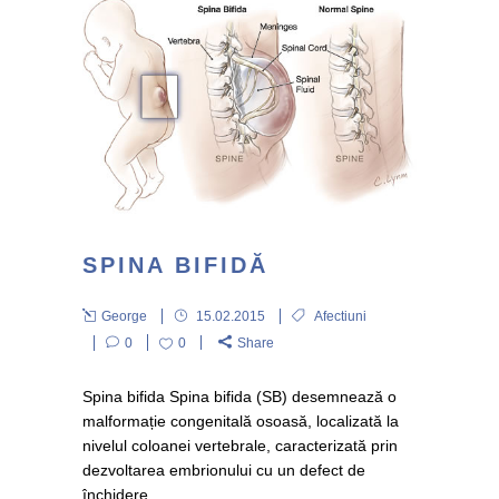
SPINA BIFIDĂ
George
15.02.2015
Afectiuni
0
0
Share
Spina bifida Spina bifida (SB) desemnează o
malformație congenitală osoasă, localizată la
nivelul coloanei vertebrale, caracterizată prin
dezvoltarea embrionului cu un defect de
închidere...