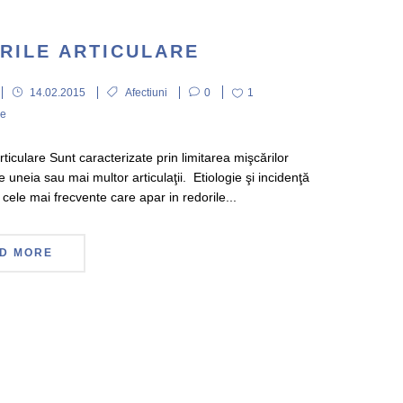
RILE ARTICULARE
14.02.2015
Afectiuni
0
1
re
ticulare Sunt caracterizate prin limitarea mişcărilor
 uneia sau mai multor articulaţii. Etiologie şi incidenţă
le mai frecvente care apar in redorile...
D MORE