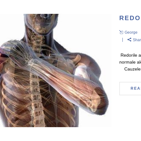
REDO
George
Sha
Redorile ar
normale ale
Cauzele ce
REA