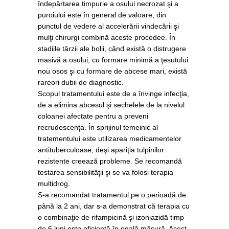
îndepărtarea timpurie a osului necrozat şi a
puroiului este în general de valoare, din
punctul de vedere al accelerării vindecării şi
mulţi chirurgi combină aceste procedee. În
stadiile târzii ale bolii, când există o distrugere
masivă a osului, cu formare minimă a ţesutului
nou osos şi cu formare de abcese mari, există
rareori dubii de diagnostic.
Scopul tratamentului este de a învinge infecţia,
de a elimina abcesul şi sechelele de la nivelul
coloanei afectate pentru a preveni
recrudescenţa. În sprijinul temeinic al
tratementului este utilizarea medicamentelor
antituberculoase, deşi apariţia tulpinilor
rezistente creează probleme. Se recomandă
testarea sensibilităţii şi se va folosi terapia
multidrog.
S-a recomandat tratamentul pe o perioadă de
până la 2 ani, dar s-a demonstrat că terapia cu
o combinaţie de rifampicină şi izoniazidă timp
de 6 luni este eficientă în egală măsură. Acest