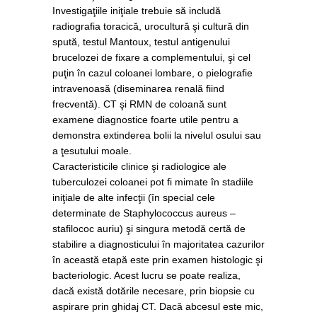
Investigaţiile iniţiale trebuie să includă
radiografia toracică, urocultură şi cultură din
spută, testul Mantoux, testul antigenului
brucelozei de fixare a complementului, şi cel
puţin în cazul coloanei lombare, o pielografie
intravenoasă (diseminarea renală fiind
frecventă). CT şi RMN de coloană sunt
examene diagnostice foarte utile pentru a
demonstra extinderea bolii la nivelul osului sau
a ţesutului moale.
Caracteristicile clinice şi radiologice ale
tuberculozei coloanei pot fi mimate în stadiile
iniţiale de alte infecţii (în special cele
determinate de Staphylococcus aureus –
stafilococ auriu) şi singura metodă certă de
stabilire a diagnosticului în majoritatea cazurilor
în această etapă este prin examen histologic şi
bacteriologic. Acest lucru se poate realiza,
dacă există dotările necesare, prin biopsie cu
aspirare prin ghidaj CT. Dacă abcesul este mic,