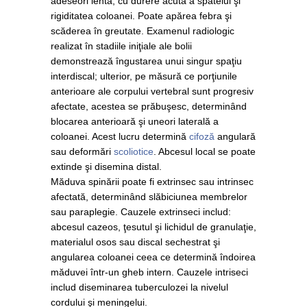
adeseori lentă, cu durere acută a spatelui şi
rigiditatea coloanei. Poate apărea febra şi
scăderea în greutate. Examenul radiologic
realizat în stadiile iniţiale ale bolii
demonstrează îngustarea unui singur spaţiu
interdiscal; ulterior, pe măsură ce porţiunile
anterioare ale corpului vertebral sunt progresiv
afectate, acestea se prăbuşesc, determinând
blocarea anterioară şi uneori laterală a
coloanei. Acest lucru determină
cifoză
angulară
sau deformări
scoliotice
. Abcesul local se poate
extinde şi disemina distal.
Măduva spinării poate fi extrinsec sau intrinsec
afectată, determinând slăbiciunea membrelor
sau paraplegie. Cauzele extrinseci includ:
abcesul cazeos, ţesutul şi lichidul de granulaţie,
materialul osos sau discal sechestrat şi
angularea coloanei ceea ce determină îndoirea
măduvei într-un gheb intern. Cauzele intriseci
includ diseminarea tuberculozei la nivelul
cordului şi meningelui.