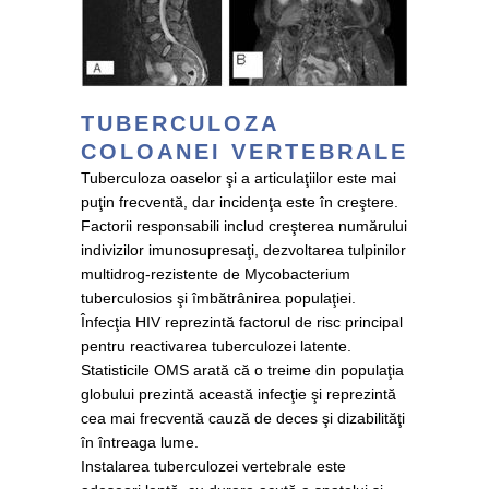
TUBERCULOZA
COLOANEI VERTEBRALE
Tuberculoza oaselor şi a articulaţiilor este mai
puţin frecventă, dar incidenţa este în creştere.
Factorii responsabili includ creşterea numărului
indivizilor imunosupresaţi, dezvoltarea tulpinilor
multidrog-rezistente de Mycobacterium
tuberculosios şi îmbătrânirea populaţiei.
Înfecţia HIV reprezintă factorul de risc principal
pentru reactivarea tuberculozei latente.
Statisticile OMS arată că o treime din populaţia
globului prezintă această infecţie şi reprezintă
cea mai frecventă cauză de deces şi dizabilităţi
în întreaga lume.
Instalarea tuberculozei vertebrale este