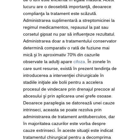
lucuru are o deosebită importanţă, deoarece
complianţa la tratament este scăzută.
Administrarea suplimentară a streptomicinei la
regimul medicamentos, repausul la pat sau
corsetul gipsat nu par să influenţeze rezultatul.
Administrarea doar a tratamentului conservator
determină comparativ o rată de fuziune mai
mică şi în aproximativ 70% din cazurile
observate la adulţi apare
cifoza
. În zonele în
care sunt resurse, există în prezent tendinţa de
introducerea a intervenţiei chirurgicale în
stadiile iniţiale ale bolii pentru a accelera
procesul de vindecare prin drenajul precoce al
abcesului şi prin aplicarea unei grefe osoase.
Deoarece paraplegia se datorează unei cauze
intrinseci, aceasta se poate rezolva prin
administrarea de tratament antituberculos, dar
în majoritatea cazurilor este vorba despre
cauze extrinseci. În aceste situaţii este indicat
tratamentul chirurgical pentru a decomprima