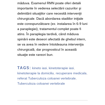
măduva. Examenul RMN poate oferi detalii
importante în vederea selectării cazurilor şi
delimitării situaţiilor care necesită intervenţii
chirurgicale. Dacă abordarea stadiilor iniţiale
este corespunzătoare (ex. instalarea în 6-9 luni
a paraplegiei), tratamentul complet poate fi
atins. În paraplegia tardivă, când măduva
spinării este deseori afectată de ghebul intern,
se va avea în vedere întotdeauna intervenţia
chirurgicală, dar prognosticul în această
situaţie este rareori bun.
TAGS:
kineto iasi
,
kinetoterapie iasi
,
kinetoterapie la domiciliu
,
recuperare medicala
,
referat Tuberculoza coloanei vertebrale
,
Tuberculoza coloanei vertebrale